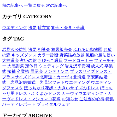
前の記事へ
一覧に戻る
次の記事へ
カテゴリ
CATEGORY
ウエディング
法要
貸衣裳
宴会・会食・会議
タグ
TAG
岩見沢公益社
法要
相談会
衣裳販売会
ふれあい動物園
お猿
の森
キッズダンス
カラー診断
野菜詰め放題
風船の魔法使い
大抽選会
占いの館
ちびっこ縁日
フードコーナー
フィーチャ
ー
大感謝祭
定休日
ウェディング
岩見沢平安閣
成人式
卒業
式
振袖
卒業袴
展示会
メンテナンス
プラスサイズドレス・
プラスサイズドレス北海道・カーヴィ北海道
平安閣結婚
式 岩見沢結婚式 岩見沢フォトウエディング
ウエディン
グフェスタ
ぽっちゃり花嫁・大きいサイズのドレス
ぽっち
ゃり用ドレス・ふくよかドレス
カーヴィウエディング・カ
ーヴィドレス・マシュマロ花嫁
お知らせ
ご法要の心得
特集
パーティレポート
ブライダルフェア
アーカイブ
ARCHIVE