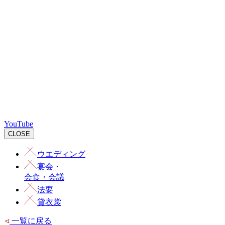
YouTube
CLOSE
ウエディング
宴会
・
会食・会議
法要
貸衣裳
一覧に戻る