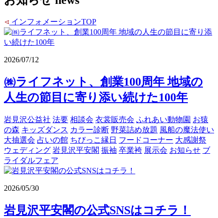
インフォメーションTOP
2026/07/12
㈱ライフネット、創業100周年 地域の
人生の節目に寄り添い続けた100年
岩見沢公益社
法要
相談会
衣裳販売会
ふれあい動物園
お猿
の森
キッズダンス
カラー診断
野菜詰め放題
風船の魔法使い
大抽選会
占いの館
ちびっこ縁日
フードコーナー
大感謝祭
ウェディング
岩見沢平安閣
振袖
卒業袴
展示会
お知らせ
ブ
ライダルフェア
2026/05/30
岩見沢平安閣の公式SNSはコチラ！