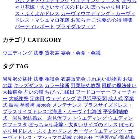
見沢フォトウエディング
ウエディングフェスタ
ぽっち
ゃり花嫁・大きいサイズのドレス
ぽっちゃり用ドレ
ス・ふくよかドレス
カーヴィウエディング・カーヴィ
ドレス・マシュマロ花嫁
お知らせ
ご法要の心得
特集
パーティレポート
ブライダルフェア
カテゴリ
CATEGORY
ウエディング
法要
貸衣裳
宴会・会食・会議
タグ
TAG
岩見沢公益社
法要
相談会
衣裳販売会
ふれあい動物園
お猿
の森
キッズダンス
カラー診断
野菜詰め放題
風船の魔法使い
大抽選会
占いの館
ちびっこ縁日
フードコーナー
フィーチャ
ー
大感謝祭
定休日
ウェディング
岩見沢平安閣
成人式
卒業
式
振袖
卒業袴
展示会
メンテナンス
プラスサイズドレス・
プラスサイズドレス北海道・カーヴィ北海道
平安閣結婚
式 岩見沢結婚式 岩見沢フォトウエディング
ウエディン
グフェスタ
ぽっちゃり花嫁・大きいサイズのドレス
ぽっち
ゃり用ドレス・ふくよかドレス
カーヴィウエディング・カ
ーヴィドレス・マシュマロ花嫁
お知らせ
ご法要の心得
特集