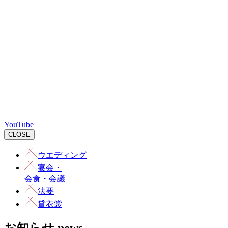
YouTube
CLOSE
ウエディング
宴会
・
会食・会議
法要
貸衣裳
お知らせ
news