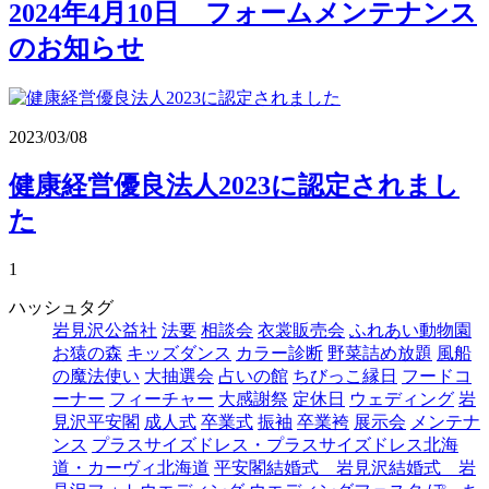
2024年4月10日 フォームメンテナンス
のお知らせ
2023/03/08
健康経営優良法人2023に認定されまし
た
1
ハッシュ
タグ
岩見沢公益社
法要
相談会
衣裳販売会
ふれあい動物園
お猿の森
キッズダンス
カラー診断
野菜詰め放題
風船
の魔法使い
大抽選会
占いの館
ちびっこ縁日
フードコ
ーナー
フィーチャー
大感謝祭
定休日
ウェディング
岩
見沢平安閣
成人式
卒業式
振袖
卒業袴
展示会
メンテナ
ンス
プラスサイズドレス・プラスサイズドレス北海
道・カーヴィ北海道
平安閣結婚式 岩見沢結婚式 岩