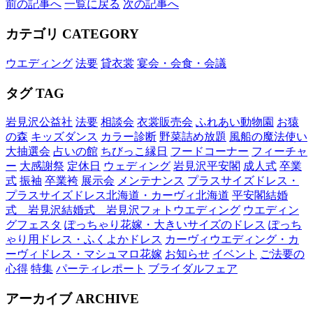
前の記事へ
一覧に戻る
次の記事へ
カテゴリ
CATEGORY
ウエディング
法要
貸衣裳
宴会・会食・会議
タグ
TAG
岩見沢公益社
法要
相談会
衣裳販売会
ふれあい動物園
お猿
の森
キッズダンス
カラー診断
野菜詰め放題
風船の魔法使い
大抽選会
占いの館
ちびっこ縁日
フードコーナー
フィーチャ
ー
大感謝祭
定休日
ウェディング
岩見沢平安閣
成人式
卒業
式
振袖
卒業袴
展示会
メンテナンス
プラスサイズドレス・
プラスサイズドレス北海道・カーヴィ北海道
平安閣結婚
式 岩見沢結婚式 岩見沢フォトウエディング
ウエディン
グフェスタ
ぽっちゃり花嫁・大きいサイズのドレス
ぽっち
ゃり用ドレス・ふくよかドレス
カーヴィウエディング・カ
ーヴィドレス・マシュマロ花嫁
お知らせ
イベント
ご法要の
心得
特集
パーティレポート
ブライダルフェア
アーカイブ
ARCHIVE