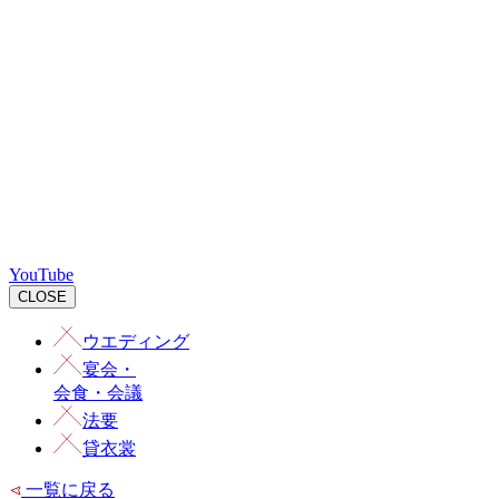
YouTube
CLOSE
ウエディング
宴会
・
会食・会議
法要
貸衣裳
一覧に戻る