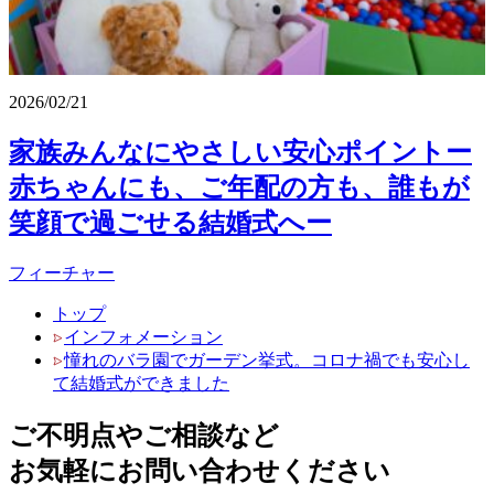
2026/02/21
家族みんなにやさしい安心ポイントー
赤ちゃんにも、ご年配の方も、誰もが
笑顔で過ごせる結婚式へー
フィーチャー
トップ
インフォメーション
憧れのバラ園でガーデン挙式。コロナ禍でも安心し
て結婚式ができました
ご不明点やご相談など
お気軽にお問い合わせください