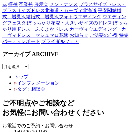
式
振袖
卒業袴
展示会
メンテナンス
プラスサイズドレス・
プラスサイズドレス北海道・カーヴィ北海道
平安閣結婚
式 岩見沢結婚式 岩見沢フォトウエディング
ウエディン
グフェスタ
ぽっちゃり花嫁・大きいサイズのドレス
ぽっち
ゃり用ドレス・ふくよかドレス
カーヴィウエディング・カ
ーヴィドレス・マシュマロ花嫁
お知らせ
ご法要の心得
特集
パーティレポート
ブライダルフェア
アーカイブ
ARCHIVE
トップ
インフォメーション
タグ：相談会
ご不明点やご相談など
お気軽にお問い合わせください
お電話でのご予約・お問い合わせ
Tel.
0120-20-1143