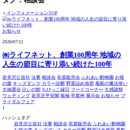
インフォメーションTOP
お知らせ
2026/07/12
㈱ライフネット、創業100周年 地域の
人生の節目に寄り添い続けた100年
岩見沢公益社
法要
相談会
衣裳販売会
ふれあい動物園
お猿
の森
キッズダンス
カラー診断
野菜詰め放題
風船の魔法使い
大抽選会
占いの館
ちびっこ縁日
フードコーナー
大感謝祭
ウェディング
岩見沢平安閣
振袖
卒業袴
展示会
お知らせ
ブ
ライダルフェア
1
ハッシュ
タグ
岩見沢公益社
法要
相談会
衣裳販売会
ふれあい動物園
お猿の森
キッズダンス
カラー診断
野菜詰め放題
風船