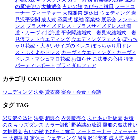
の魔法使い
大抽選会
占いの館
ちびっこ縁日
フードコ
ーナー
フィーチャー
大感謝祭
定休日
ウェディング
岩
見沢平安閣
成人式
卒業式
振袖
卒業袴
展示会
メンテナ
ンス
プラスサイズドレス・プラスサイズドレス北海
道・カーヴィ北海道
平安閣結婚式 岩見沢結婚式 岩
見沢フォトウエディング
ウエディングフェスタ
ぽっち
ゃり花嫁・大きいサイズのドレス
ぽっちゃり用ドレ
ス・ふくよかドレス
カーヴィウエディング・カーヴィ
ドレス・マシュマロ花嫁
お知らせ
ご法要の心得
特集
パーティレポート
ブライダルフェア
カテゴリ
CATEGORY
ウエディング
法要
貸衣裳
宴会・会食・会議
タグ
TAG
岩見沢公益社
法要
相談会
衣裳販売会
ふれあい動物園
お猿
の森
キッズダンス
カラー診断
野菜詰め放題
風船の魔法使い
大抽選会
占いの館
ちびっこ縁日
フードコーナー
フィーチャ
ー
大感謝祭
定休日
ウェディング
岩見沢平安閣
成人式
卒業