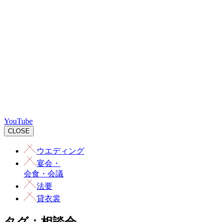
YouTube
CLOSE
ウエディング
宴会
・
会食・会議
法要
貸衣裳
タグ：相談会